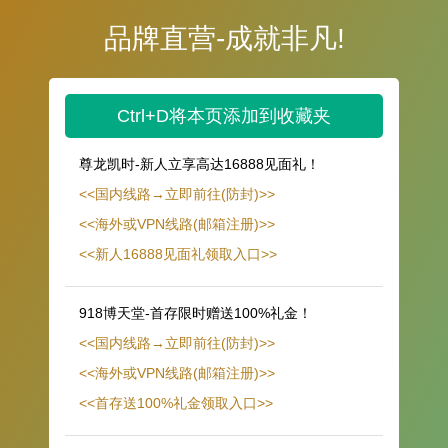
品牌直营-成就非凡!
Ctrl+D将本页添加到收藏夹
尊龙凯时-新人立享高达16888见面礼！
<<国内线路→立即前往(防封)>>
<<海外或VPN线路(邮箱注册)>>
<<新人16888见面礼领取入口>>
918博天堂-首存限时赠送100%礼金！
<<国内线路→立即前往(防封)>>
<<海外或VPN线路(邮箱注册)>>
<<首存送100%礼金领取入口>>